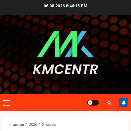
Перейти
06.08.2026
8:46:16 PM
к
содержимому
Основное
меню
Главная
2026
Январь