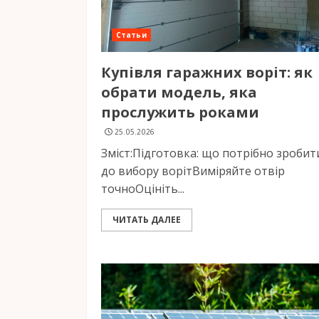
Статьи
Купівля гаражних воріт: як
обрати модель, яка
прослужить роками
25.05.2026
Зміст:Підготовка: що потрібно зробит
до вибору ворітВиміряйте отвір
точноОцініть...
ЧИТАТЬ ДАЛЕЕ