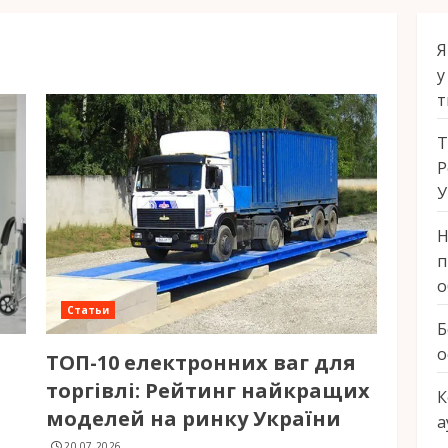
Я
у
т
Т
Р
У
Н
п
о
Статьи
Б
о
ТОП-10 електронних ваг для
торгівлі: Рейтинг найкращих
К
моделей на ринку України
а
20.07.2026