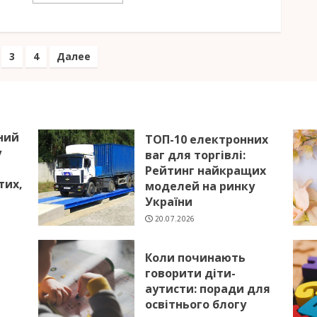
игация
3
4
Далее
исям
ний
ТОП-10 електронних
у
ваг для торгівлі:
Рейтинг найкращих
тих,
моделей на ринку
України
20.07.2026
Коли починають
говорити діти-
аутисти: поради для
я
освітнього блогу