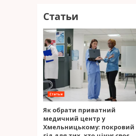
Статьи
Статьи
Як обрати приватний
медичний центр у
Хмельницькому: покровий
гід для тих, хто цінує своє