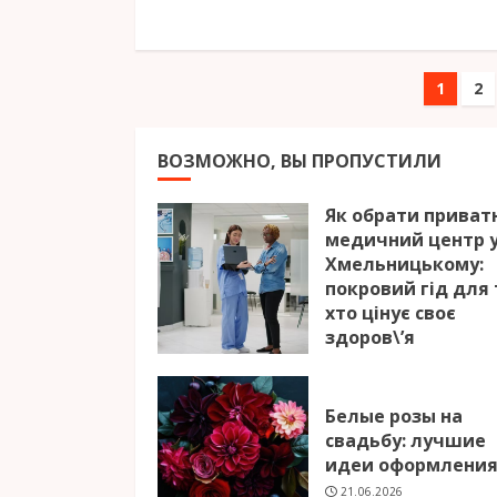
Нав
1
2
по
ВОЗМОЖНО, ВЫ ПРОПУСТИЛИ
зап
Як обрати приват
медичний центр 
Хмельницькому:
покровий гід для 
хто цінує своє
здоров\’я
26.07.2026
Белые розы на
свадьбу: лучшие
идеи оформлени
21.06.2026