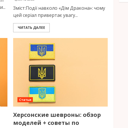
іт
...
Зміст:Події навколо «Дім Дракона»: чому
цей серіал привертає увагу...
ЧИТАТЬ ДАЛЕЕ
Статьи
Херсонские шевроны: обзор
моделей + советы по