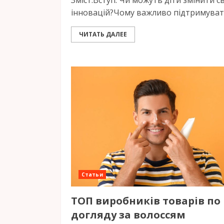
Зміст:Вступ: Чи можуть діти змінити св
інновацій?Чому важливо підтримувати
ЧИТАТЬ ДАЛЕЕ
Статьи
ТОП виробників товарів по
догляду за волоссям