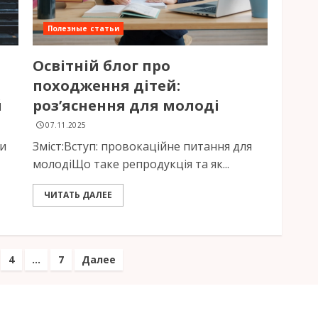
Полезные статьи
Освітній блог про
походження дітей:
й
розʼяснення для молоді
07.11.2025
ти
Зміст:Вступ: провокаційне питання для
молодіЩо таке репродукція та як...
ЧИТАТЬ ДАЛЕЕ
ация
4
…
7
Далее
ям