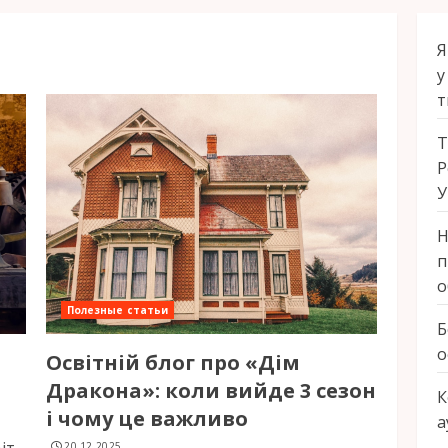
Я
у
т
Т
Р
У
Н
п
о
Полезные статьи
Б
о
Освітній блог про «Дім
Дракона»: коли вийде 3 сезон
К
і чому це важливо
а
20.12.2025