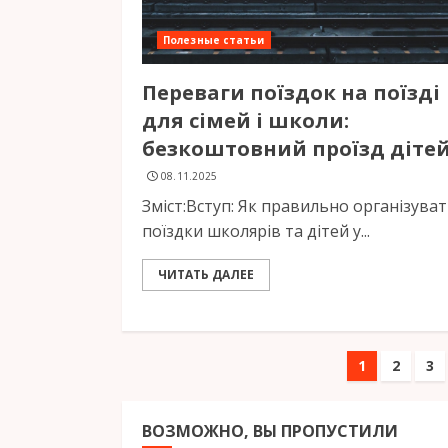
Полезные статьи
Переваги поїздок на поїзді
для сімей і школи:
безкоштовний проїзд діте
08.11.2025
Зміст:Вступ: Як правильно організува
поїздки школярів та дітей у...
ЧИТАТЬ ДАЛЕЕ
Навиг
1
2
3
по
ВОЗМОЖНО, ВЫ ПРОПУСТИЛИ
запис